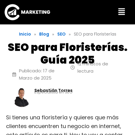
Menú
Inicio
Blog
SEO
SEO para Floristerías
»
»
»
SEO para Floristerías.
Guía 2025
12 minutos de
Publicado: 17 de
lectura
Marzo de 2025
Sebastián Torres
Especialista en SEO
Si tienes una floristería y quieres que más
clientes encuentren tu negocio en internet,
este artículo es para ti. Hoy te voy a contar