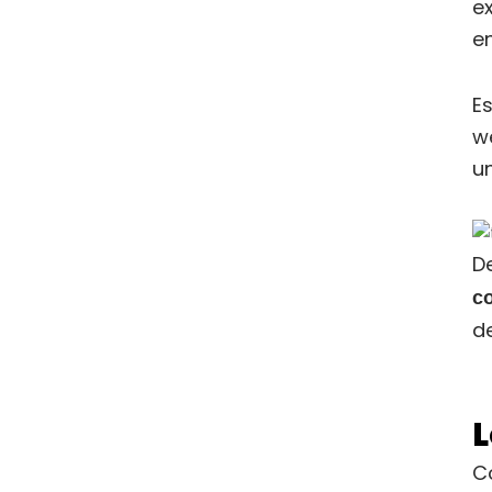
e
en
E
w
u
D
co
d
L
C