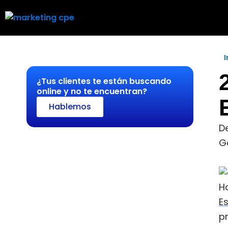
I
¿Tus clientes te están buscando
online y no te encuentran?
Hablemos
De
G
H
E
pr