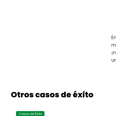
E
m
¡
u
Otros casos de éxito
Casos de Éxito