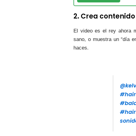
2. Crea contenido
El video es el rey ahora 
sano, o muestra un “día en
haces.
@kelv
#hair
#bal
#hair
sonid