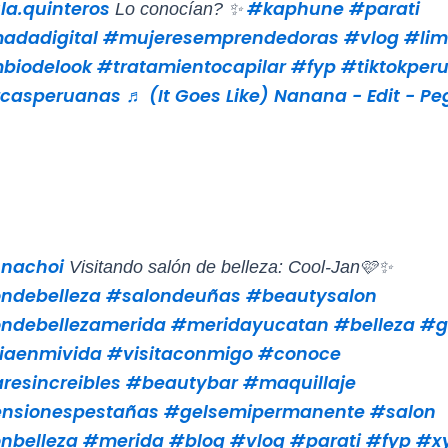
a.quinteros
#kaphune
#parati
Lo conocían? ✨
adadigital
#mujeresemprendedoras
#vlog
#lim
biodelook
#tratamientocapilar
#fyp
#tiktokper
casperuanas
♬ (It Goes Like) Nanana - Edit - P
nachoi
Visitando salón de belleza: Cool-Jan🩷✨
ndebelleza
#salondeuñas
#beautysalon
ndebellezamerida
#meridayucatan
#belleza
#g
iaenmivida
#visitaconmigo
#conoce
resincreibles
#beautybar
#maquillaje
nsionespestañas
#gelsemipermanente
#salon
nbelleza
#merida
#blog
#vlog
#parati
#fyp
#x