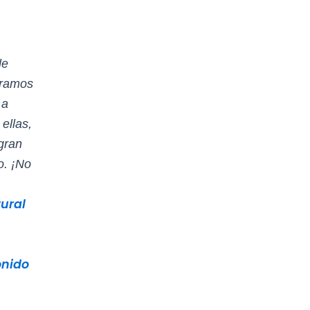
le
tramos
 a
ellas,
gran
o. ¡No
ural
nido