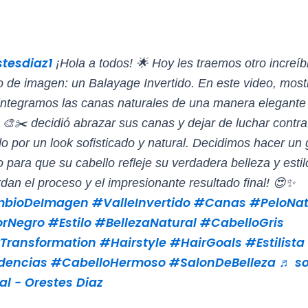
tesdiaz1
¡Hola a todos! 🌟 Hoy les traemos otro increíb
 de imagen: un Balayage Invertido. En este video, mos
ntegramos las canas naturales de una manera elegante
 🎨✂️ decidió abrazar sus canas y dejar de luchar contra 
o por un look sofisticado y natural. Decidimos hacer un 
 para que su cabello refleje su verdadera belleza y estil
rdan el proceso y el impresionante resultado final! 😍✨
bioDeImagen
#ValleInvertido
#Canas
#PeloNat
orNegro
#Estilo
#BellezaNatural
#CabelloGris
Transformation
#Hairstyle
#HairGoals
#Estilista
dencias
#CabelloHermoso
#SalonDeBelleza
♬ so
al - Orestes Diaz