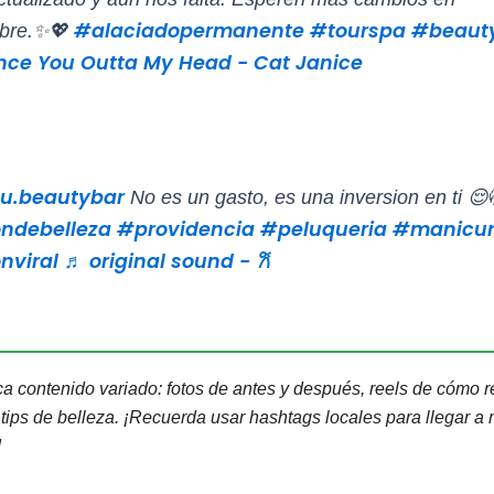
#alaciadopermanente
#tourspa
#beaut
mbre.✨💖
ce You Outta My Head - Cat Janice
u.beautybar
No es un gasto, es una inversion en ti 😌
ndebelleza
#providencia
#peluqueria
#manicur
nviral
♬ original sound - 𐙚
ca contenido variado: fotos de antes y después, reels de cómo re
 tips de belleza. ¡Recuerda usar hashtags locales para llegar a
!