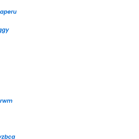
aperu
u
eggy
rwm
yzbca