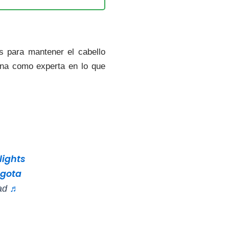
s para mantener el cabello
iona como experta en lo que
ights
gota
♬
Yad