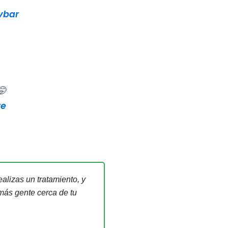
ybar
🤭
e
alizas un tratamiento, y
 más gente cerca de tu