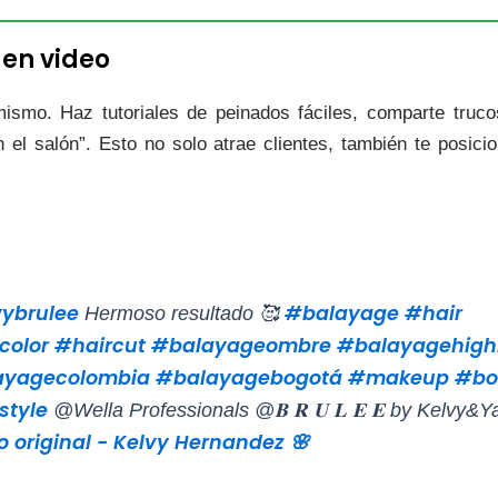
 en video
mismo. Haz tutoriales de peinados fáciles, comparte truco
 el salón”. Esto no solo atrae clientes, también te posic
ybrulee
#balayage
#hair
Hermoso resultado 🥰
color
#haircut
#balayageombre
#balayagehighl
ayagecolombia
#balayagebogotá
#makeup
#bo
style
@Wella Professionals @𝐁 𝐑 𝐔 𝐋 𝐄 𝐄 by Kelvy&
o original - Kelvy Hernandez 🌸