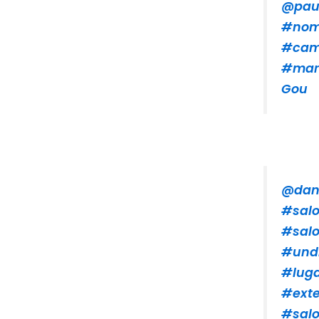
@paul
#nom
#cam
#mar
Gou
@dan
#salo
#salo
#und
#luga
#exte
#salo