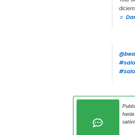
dicie
♬ Dan
@bea
#salo
#salo
Publi
hasta
salón