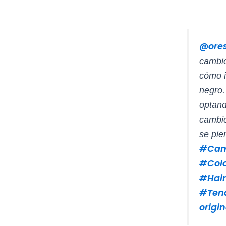
@ores
cambio
cómo i
negro.
optand
cambio
se pie
#Cam
#Col
#Hair
#Ten
origin